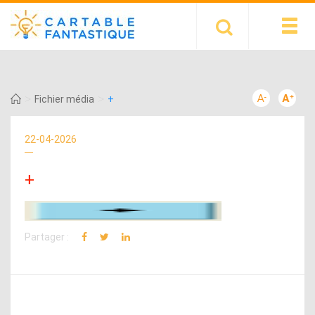
>
>
Fichier média
+
22-04-2026
+
Partager :