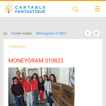
>
>
Fichier média
Moneygram 310823
12-09-2023
MONEYGRAM 310823