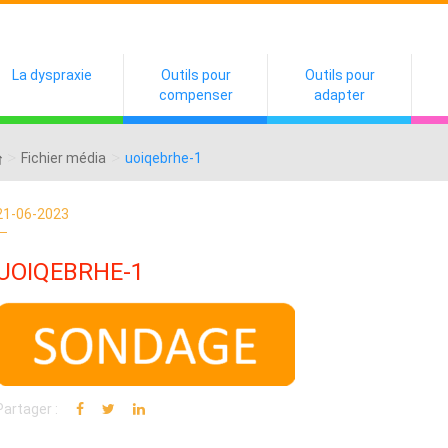
La dyspraxie
Outils pour
Outils pour
compenser
adapter
>
>
Fichier média
uoiqebrhe-1
21-06-2023
UOIQEBRHE-1
Partager :