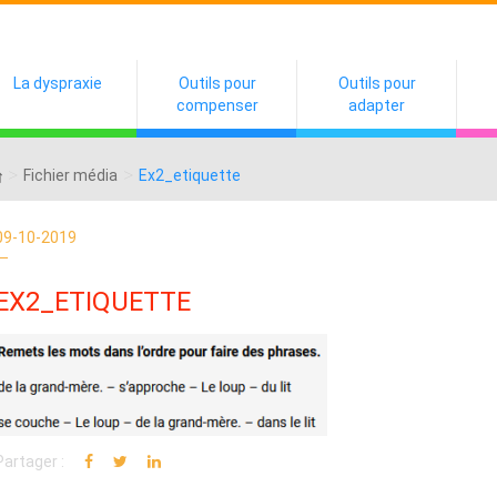
La dyspraxie
Outils pour
Outils pour
compenser
adapter
>
>
Fichier média
Ex2_etiquette
09-10-2019
EX2_ETIQUETTE
Partager :