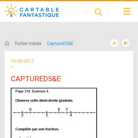
>
>
Fichier média
CaptureD5&E
16-08-2017
CAPTURED5&E