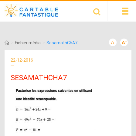
>
>
Fichier média
SesamathChA7
22-12-2016
SESAMATHCHA7