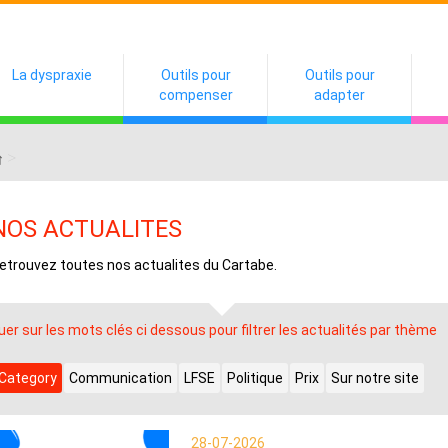
La dyspraxie
Outils pour
Outils pour
compenser
adapter
>
NOS ACTUALITES
etrouvez toutes nos actualites du Cartabe.
quer sur les mots clés ci dessous pour filtrer les actualités par thème
 Category
Communication
LFSE
Politique
Prix
Sur notre site
28-07-2026