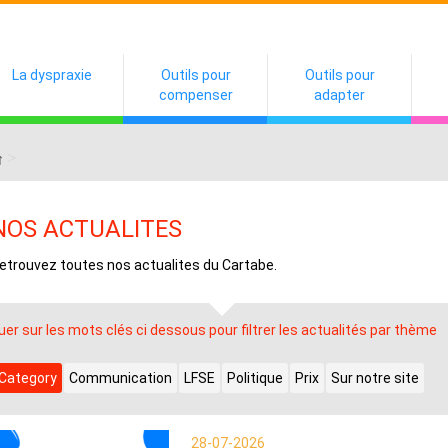
La dyspraxie
Outils pour
Outils pour
compenser
adapter
>
NOS ACTUALITES
etrouvez toutes nos actualites du Cartabe.
quer sur les mots clés ci dessous pour filtrer les actualités par thème
 Category
Communication
LFSE
Politique
Prix
Sur notre site
28-07-2026