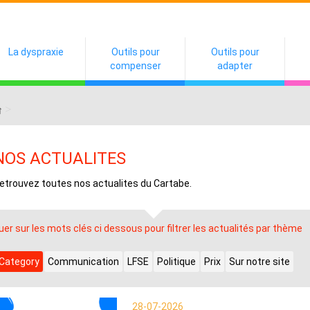
La dyspraxie
Outils pour
Outils pour
compenser
adapter
>
NOS ACTUALITES
etrouvez toutes nos actualites du Cartabe.
quer sur les mots clés ci dessous pour filtrer les actualités par thème
 Category
Communication
LFSE
Politique
Prix
Sur notre site
28-07-2026