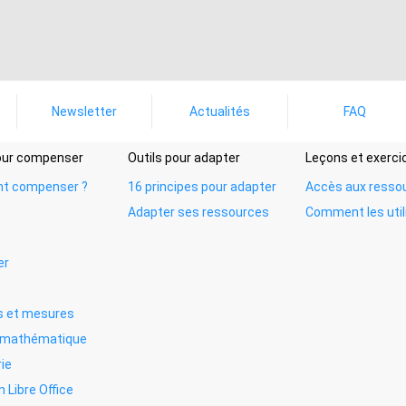
Newsletter
Actualités
FAQ
pour compenser
Outils pour adapter
Leçons et exerci
t compenser ?
16 principes pour adapter
Accès aux resso
Adapter ses ressources
Comment les util
er
 et mesures
e mathématique
ie
n Libre Office