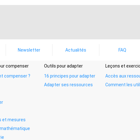
Newsletter
Actualités
FAQ
pour compenser
Outils pour adapter
Leçons et exerci
t compenser ?
16 principes pour adapter
Accès aux resso
Adapter ses ressources
Comment les util
er
 et mesures
e mathématique
ie