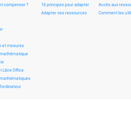
t compenser ?
16 principes pour adapter
Accès aux resso
Adapter ses ressources
Comment les util
er
 et mesures
e mathématique
ie
n Libre Office
s mathématiques
l’ordinateur