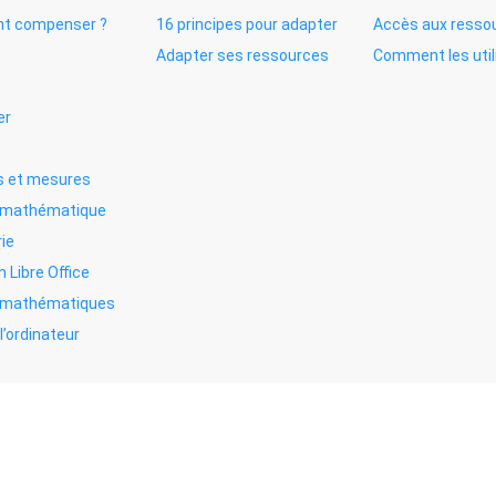
t compenser ?
16 principes pour adapter
Accès aux resso
Adapter ses ressources
Comment les util
er
 et mesures
e mathématique
ie
n Libre Office
s mathématiques
l’ordinateur