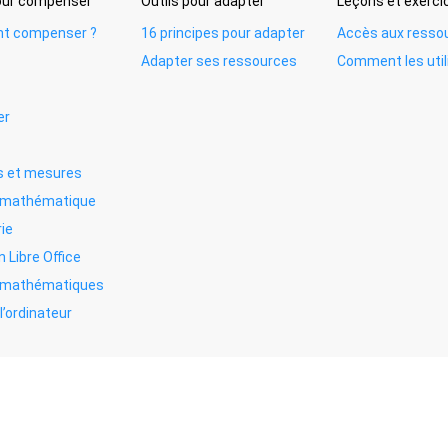
pour compenser
Outils pour adapter
Leçons et exerci
t compenser ?
16 principes pour adapter
Accès aux resso
Adapter ses ressources
Comment les util
er
 et mesures
e mathématique
ie
n Libre Office
s mathématiques
l’ordinateur