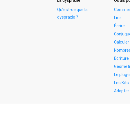
La dyspraxie
Outils 
Qu’est-ce que la
Commen
dyspraxie ?
Lire
Écrire
Conjugu
Calculer
Nombres
Écritur
Géométr
Le plug-i
Les Kit
Adapter 