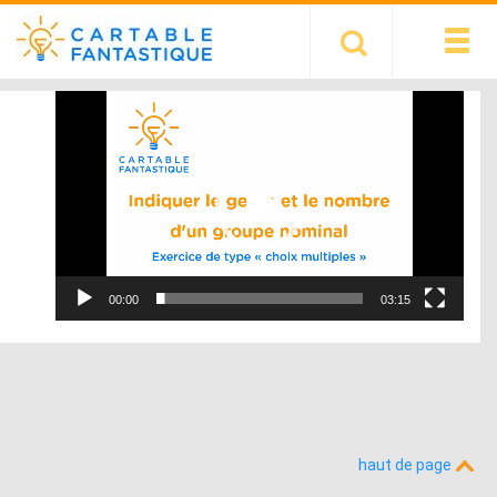
Lecteur
vidéo
00:00
03:15
haut de page