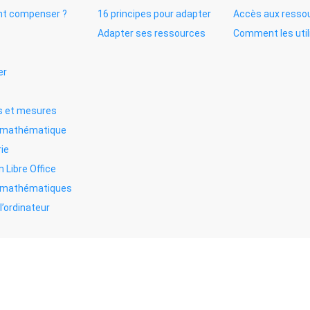
t compenser ?
16 principes pour adapter
Accès aux resso
Adapter ses ressources
Comment les util
er
 et mesures
e mathématique
ie
n Libre Office
s mathématiques
l’ordinateur