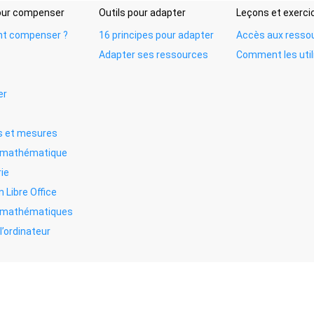
pour compenser
Outils pour adapter
Leçons et exerci
t compenser ?
16 principes pour adapter
Accès aux resso
Adapter ses ressources
Comment les util
er
 et mesures
e mathématique
ie
n Libre Office
s mathématiques
l’ordinateur