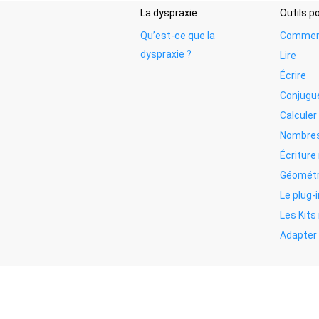
La dyspraxie
Outils 
Qu’est-ce que la
Commen
dyspraxie ?
Lire
Écrire
Conjugu
Calculer
Nombres
Écritur
Géométr
Le plug-i
Les Kit
Adapter 