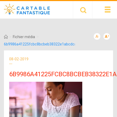
>
>
Fichier média
6b9986a41225fcbc8bcbeb38322e1abcdca07dd1
08-02-2019
6B9986A41225FCBC8BCBEB38322E1