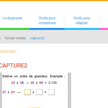
La dyspraxie
Outils pour
Outils pour
compenser
adapter
>
>
Fichier média
capture2
04-03-2021
CAPTURE2