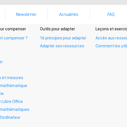
Newsletter
Actualités
FAQ
pour compenser
Outils pour adapter
Leçons et exerci
t compenser ?
16 principes pour adapter
Accès aux resso
Adapter ses ressources
Comment les util
er
 et mesures
e mathématique
ie
n Libre Office
s mathématiques
l’ordinateur