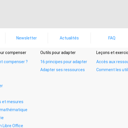
Newsletter
Actualités
FAQ
pour compenser
Outils pour adapter
Leçons et exerci
t compenser ?
16 principes pour adapter
Accès aux resso
Adapter ses ressources
Comment les util
er
 et mesures
e mathématique
ie
n Libre Office