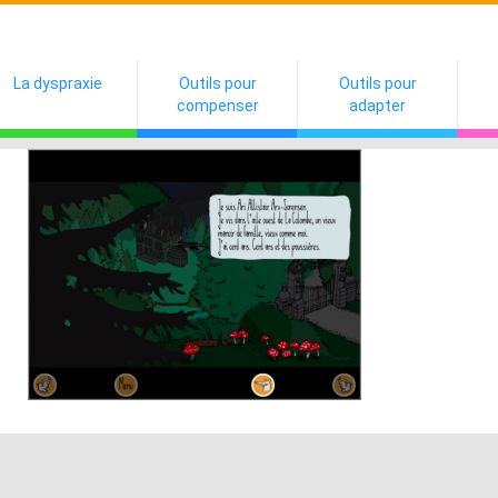
La dyspraxie
Outils pour
Outils pour
compenser
adapter