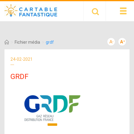
>
>
Fichier média
grdf
24-02-2021
GRDF