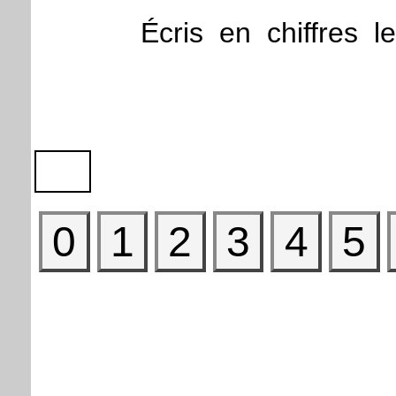
Écris
en
chiffres
le
0
1
2
3
4
5