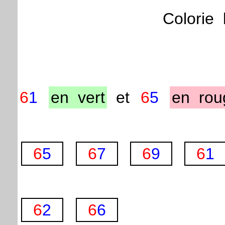
Colorie
6
1
en
vert
et
6
5
en
rou
6
5
6
7
6
9
6
1
6
2
6
6