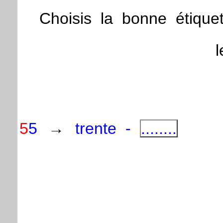
Choisis
la
bonne
étique
l
5
5
→
trente
-
........