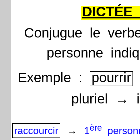
DICTÉE
Conjugue
le
verb
personne
indi
Exemple
:
pourrir
pluriel
→
ère
raccourcir
→
1
person