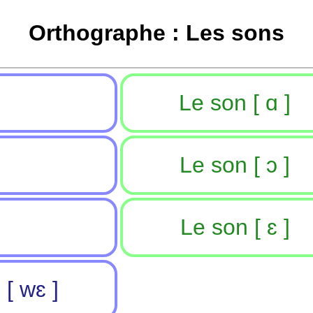
Orthographe : Les sons
Le son [ ɑ ]
Le son [ ɔ ]
Le son [ ɛ ]
 [ wɛ ]