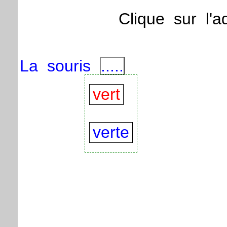
Clique
sur
l'a
La
souris
.....
vert
verte