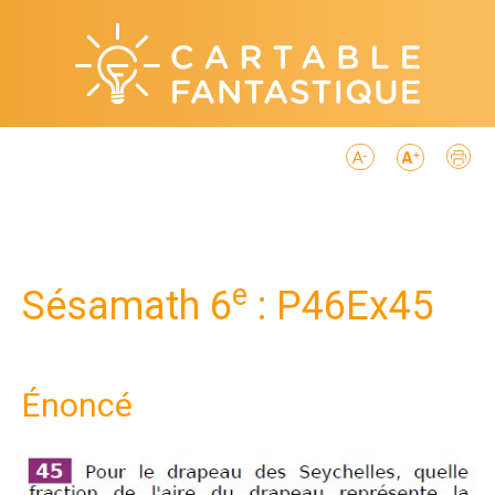
e
Sésamath 6
: P46Ex45
Énoncé