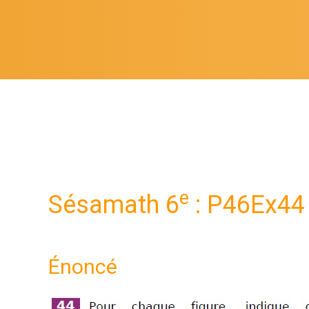
e
Sésamath 6
: P46Ex44
Énoncé