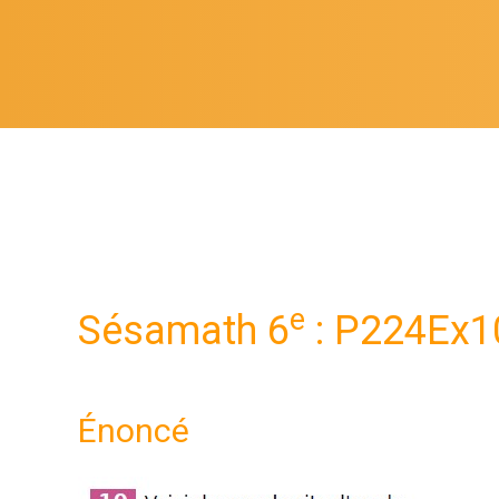
e
Sésamath 6
: P224Ex1
Énoncé