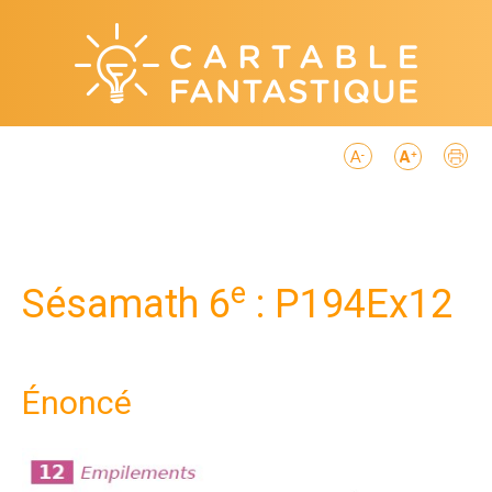
e
Sésamath 6
: P194Ex12
Énoncé