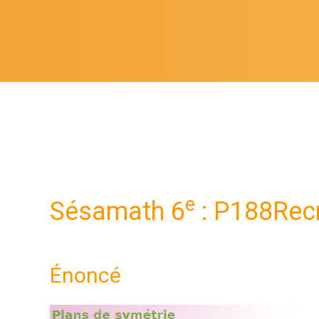
e
Sésamath 6
: P188Rec
Énoncé