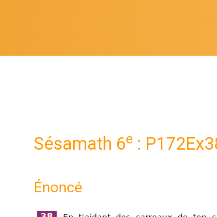
e
Sésamath 6
: P172Ex3
Énoncé