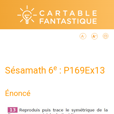
e
Sésamath 6
: P169Ex13
Énoncé