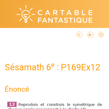
e
Sésamath 6
: P169Ex12
Énoncé