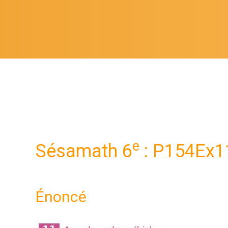
e
Sésamath 6
: P154Ex1
Énoncé