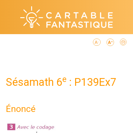
e
Sésamath 6
: P139Ex7
Énoncé