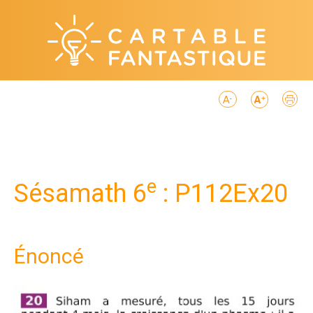
e
Sésamath 6
: P112Ex20
Énoncé