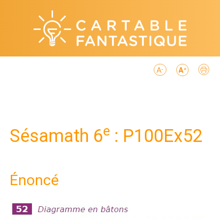
e
Sésamath 6
: P100Ex52
Énoncé