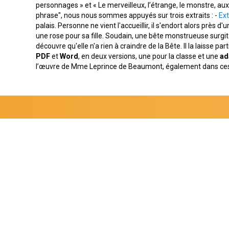
personnages » et « Le merveilleux, l’étrange, le monstre, aux
phrase", nous nous sommes appuyés sur trois extraits : -
Ext
palais. Personne ne vient l'accueillir, il s'endort alors près d
une rose pour sa fille. Soudain, une bête monstrueuse surgit d
découvre qu'elle n'a rien à craindre de la Bête. Il la laisse pa
PDF
et
Word
, en deux versions, une pour la classe et une
ad
l’œuvre de Mme Leprince de Beaumont, également dans ces