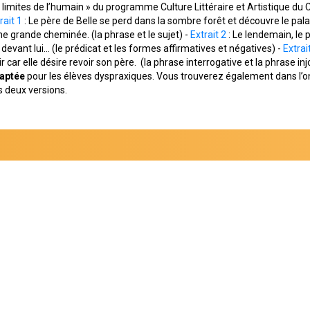
 limites de l’humain » du programme Culture Littéraire et Artistique du C
rait 1
: Le père de Belle se perd dans la sombre forêt et découvre le palai
'une grande cheminée. (la phrase et le sujet) -
Extrait 2
: Le lendemain, le 
evant lui... (le prédicat et les formes affirmatives et négatives) -
Extrai
rtir car elle désire revoir son père. (la phrase interrogative et la phrase 
aptée
pour les élèves dyspraxiques. Vous trouverez également dans l’o
 deux versions.