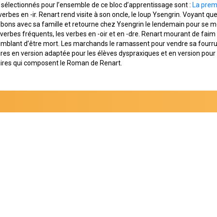
sélectionnés pour l’ensemble de ce bloc d’apprentissage sont :
La premi
s verbes en -ir. Renart rend visite à son oncle, le loup Ysengrin. Voyant q
jambons avec sa famille et retourne chez Ysengrin le lendemain pour se m
s verbes fréquents, les verbes en -oir et en -dre. Renart mourant de fai
 semblant d’être mort. Les marchands le ramassent pour vendre sa fourr
ires en version adaptée pour les élèves dyspraxiques et en version pour
oires qui composent le Roman de Renart.